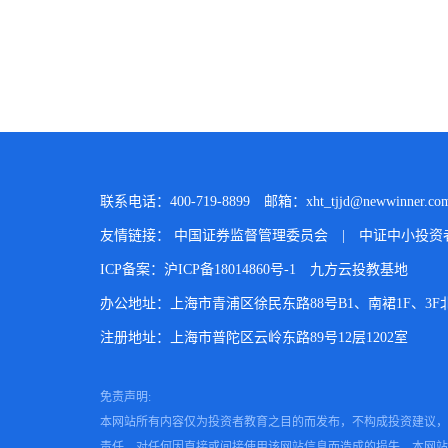
联系电话：400-719-8899
邮箱：xht_tjjd@newwinner.com
友情链接：
中国证券监督管理委员会
|
中证中小投资
ICP备案：沪ICP备18014860号-1
九方云投教基地
办公地址：上海市青浦区徐民东路88号B1、南裙1F、3F北、
注册地址：上海市普陀区云岭东路89号12层1202室
免责声明:
本网站所有内容仅为投资者教育之目的而发布，不构成投资建议，
责任。对任何因直接或间接使用该网站信息而造成的损失，本网站