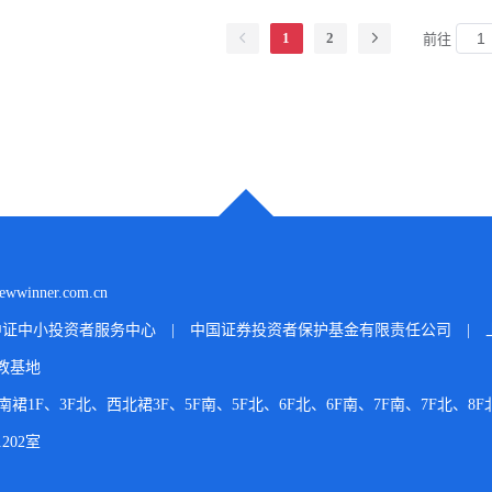
1
2
前往
wwinner.com.cn
中证中小投资者服务中心
|
中国证券投资者保护基金有限责任公司
|
教基地
F、3F北、西北裙3F、5F南、5F北、6F北、6F南、7F南、7F北、8F北
202室