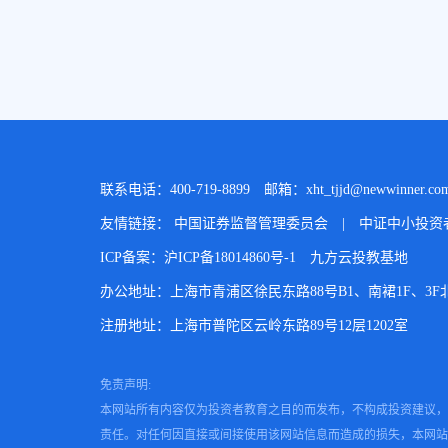
联系电话：400-719-8899
邮箱：xht_tjjd@newwinner.com
友情链接：
中国证券监督管理委员会
|
中证中小投资
ICP备案：沪ICP备18014860号-1
九方云投教基地
办公地址：上海市青浦区徐民东路88号B1、南裙1F、3F北、
注册地址：上海市普陀区云岭东路89号12层1202室
免责声明:
本网站所有内容仅为投资者教育之目的而发布，不构成投资建议，
责任。对任何因直接或间接使用该网站信息而造成的损失，本网站