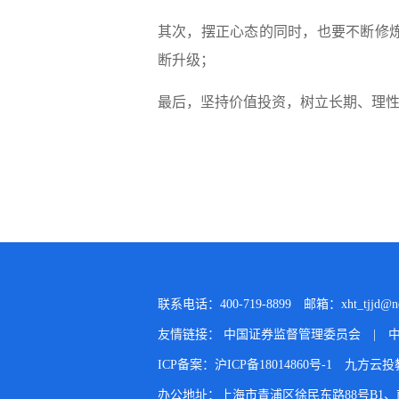
其次，摆正心态的同时，也要不断修
断升级；
最后，坚持价值投资，树立长期、理
联系电话：400-719-8899
邮箱：xht_tjjd@ne
友情链接：
中国证券监督管理委员会
|
ICP备案：沪ICP备18014860号-1
九方云投
办公地址：上海市青浦区徐民东路88号B1、南裙1