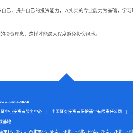
炼自己，提升自己的投资能力，以扎实的专业能力为基础，学习
性的投资理念，这样才能最大程度避免投资风险。
wwinner.com.cn
中证中小投资者服务中心
|
中国证券投资者保护基金有限责任公司
|
教基地
F、3F北、西北裙3F、5F南、5F北、6F北、6F南、7F南、7F北、8F北