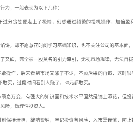
机行为，一般表现为以下几种：
于过分贪婪便走上了极端，幻想通过频繁的投机操作，加倍盈
掉馅饼，却不愿意花时间学习基础知识，也不关注公司的基本面
完了又砍，完全被一股莫名的引力牵引，无视市场规律，无法自
不敢操作，后来看到市场又涨了不少，不顾后果的再追，这时很
不敢买，过段时间看别人赚了，30元都敢买。
市瞬息万变，有强大的知识面和技术水平固然是锦上添花，但投
制风险，做理性投资人。
时刻保持清醒，敲响警钟，牢记投资有风险，入市需谨慎，防止