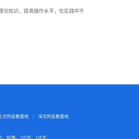
理论知识，提高操作水平，在实践中不
上交所投教基地
|
深交所投教基地
、8F南、11F北、15F北