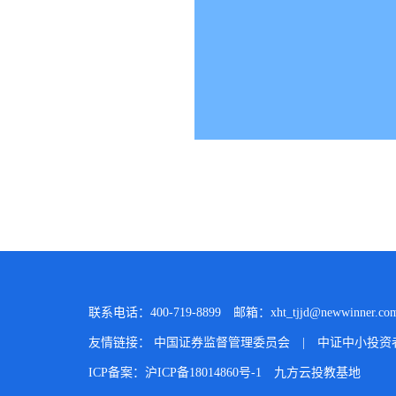
联系电话：400-719-8899
邮箱：xht_tjjd@newwinner.com
友情链接：
中国证券监督管理委员会
|
中证中小投资
ICP备案：沪ICP备18014860号-1
九方云投教基地