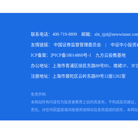
联系电话：400-719-8899
邮箱：xht_tjjd@newwinner.com
友情链接：
中国证券监督管理委员会
|
中证中小投资
ICP备案：沪ICP备18014860号-1
九方云投教基地
办公地址：上海市青浦区徐民东路88号B1、南裙1F、3F北、
注册地址：上海市普陀区云岭东路89号12层1202室
免责声明:
本网站所有内容仅为投资者教育之目的而发布，不构成投资建议，
责任。对任何因直接或间接使用该网站信息而造成的损失，本网站