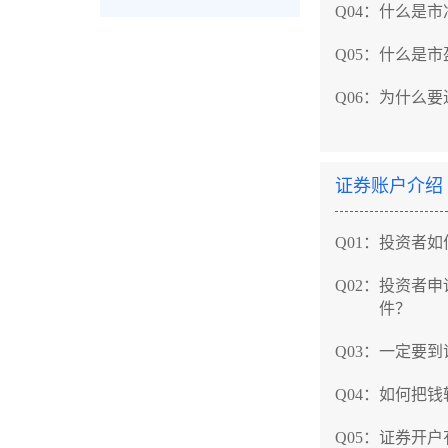
Q04：
什么是市
Q05：
什么是市
Q06：
为什么要
Q07：
什么是除
Q08：
什么是除
证券账户介绍
Q09：
上市公司
Q01：
投资者如
Q010：
什么是
Q02：
投资者申
件？
Q011：
什么是
Q03：
一定要到
Q012：
股票面
Q04：
如何把钱
Q013：
什么是
Q05：
证券开户
Q014：
A股、B