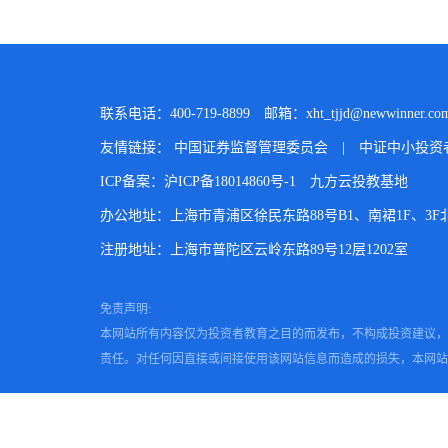
联系电话：400-719-8899
邮箱：xht_tjjd@newwinner.com
友情链接：
中国证券监督管理委员会
|
中证中小投资
ICP备案：沪ICP备18014860号-1
九方云投教基地
办公地址：上海市青浦区徐民东路88号B1、南裙1F、3F北、
注册地址：上海市普陀区云岭东路89号12层1202室
免责声明:
本网站所有内容仅为投资者教育之目的而发布，不构成投资建议，
责任。对任何因直接或间接使用该网站信息而造成的损失，本网站