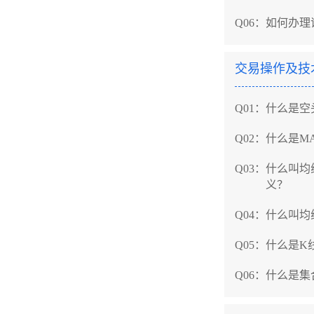
Q06：
如何办理
Q015：
股票的
Q016：
股票的
交易操作及技
Q017：
股票的
Q01：
什么是空
Q018：
什么是
Q02：
什么是M
Q03：
什么叫均
义？
Q04：
什么叫均
Q05：
什么是K
Q06：
什么是集
Q07：
股市中红