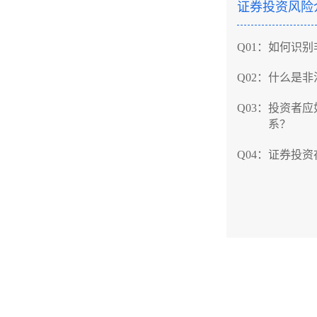
证券投资风险
意思？
Q08：
什么是高
Q01：
如何识别
Q09：
开盘价和
Q02：
什么是非
Q010：
各大指
Q03：
投资者应
系？
Q011：
大盘是
Q04：
证券投资